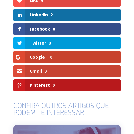
Like
6
LinkedIn
2
Facebook
0
Twitter
0
Google+
0
Gmail
0
Pinterest
0
CONFIRA OUTROS ARTIGOS QUE
PODEM TE INTERESSAR