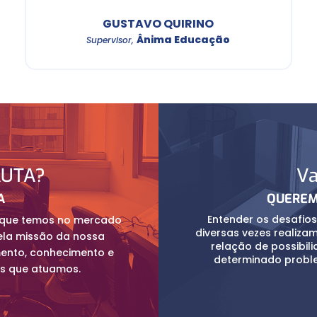
GUSTAVO QUIRINO
Ânima Educação
Supervisor
,
AUTA?
Va
A
QUEREM
Entender os desafios
 que temos no mercado
diversas vezes realiza
ela missão da nossa
relação de possibi
mento, conhecimento e
determinado probl
is que atuamos.