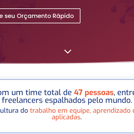
ite seu Orçamento Rápido
3
om um time total de
47 pessoas
, ent
freelancers espalhados pelo mundo.
ultura do
trabalho em equipe, aprendizado 
aplicadas
.