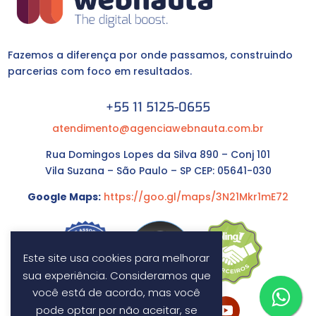
Fazemos a diferença por onde passamos, construindo
parcerias com foco em resultados.
+55 11 5125-0655
atendimento@agenciawebnauta.com.br
Rua Domingos Lopes da Silva 890 – Conj 101
Vila Suzana – São Paulo – SP CEP: 05641-030
Google Maps:
https://goo.gl/maps/3N21Mkr1mE72
Este site usa cookies para melhorar
sua experiência. Consideramos que
você está de acordo, mas você
pode optar por não aceitar, se