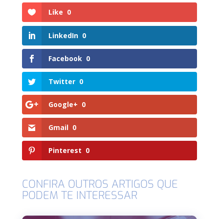
Like
0
LinkedIn
0
Facebook
0
Twitter
0
Google+
0
Gmail
0
Pinterest
0
CONFIRA OUTROS ARTIGOS QUE
PODEM TE INTERESSAR